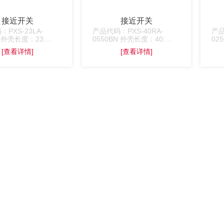
接近开关
接近开关
PXS-23LA-
产品代码：PXS-40RA-
产品
K 外壳长度：23:
0550BN 外壳长度：40:
02
 常开常闭代码：A: 常
40mm 常开常闭代码：A: 常
40
[查看详情]
[查看详情]
: 常闭NC. 线长：
开NO;B: 常闭NC. 线长：
开N
 260mm. 本产品通过
0550: 550mm. 本产品通过
05
感器对接近物体的敏
位移传感器对接近物体的敏
于
感特性达到控制开关通或断
传
的目的。可应用于饮水机、
性
洗衣机、电压力锅、水冷风
的
扇等设备上。