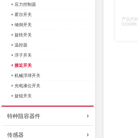
压力控制器
霍尔开关
产品代码：
0100B
倾倒开关
23mm
开NO;B
旋转开关
0260:
位移传
温控器
感
浮子开关
接近开关
机械浮球开关
光电液位开关
旋钮开关
特种阻容器件
传感器