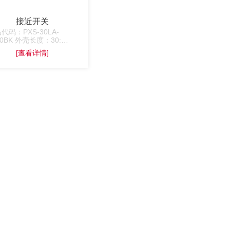
接近开关
代码：PXS-30LA-
50BK 外壳长度：30:
mm 常开常闭代码：A: 常
[查看详情]
O;B: 常闭NC. 线长：
50: 550mm. 本产品应用
水冷风扇设备上,通过位移
感器对接近物体的敏感特
达到控制开关通或断的目
。