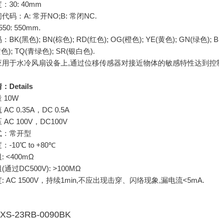
30: 40mm
码：A: 常开NO;B: 常闭NC.
0: 550mm.
K(黑色); BN(棕色); RD(红色); OG(橙色); YE(黄色); GN(绿色); BU
色); TQ(青绿色); SR(银白色).
应用于水冷风扇设备上,通过位移传感器对接近物体的敏感特性达到控
Details
 10W
AC 0.35A，DC 0.5A
AC 100V，DC100V
式：常开型
-10℃ to +80℃
 <400mΩ
通过DC500V): >100MΩ
: AC 1500V，持续1min,不应出现击穿、闪络现象,漏电流<5mA.
XS-23RB-0090BK